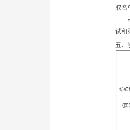
取名
5
试和
五、
纺织
（国