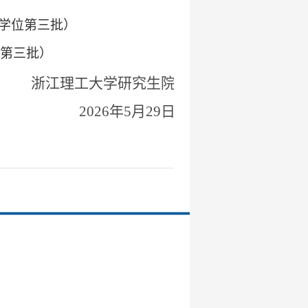
学位第
三
批）
第
三
批）
浙江理工大学研究生院
202
6
年
5月
29
日