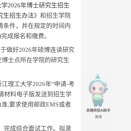
大学
202
6
年博士研究生招生
究生招生办法
》和招生学院
请条件，并在规定的时间内
)
完成报名和缴费。
关于做好
202
6
年硕博连读研究
交博士点所在学院的研究生
浙江理工大学
202
6
年
“申请
-
考
请材料电子版发送到招生学
为准
,
要求使用邮政
EMS
或者
浙理研招AI助手
关闭
，完成综合面试工作。拟录