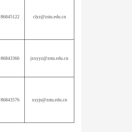
86845122
clyz@zstu.edu.cn
86843366
jxxyyz@zstu.edu.cn
86843576
xxyjs@zstu.edu.cn