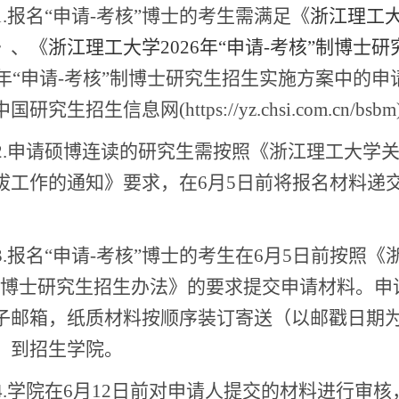
.
报名“申请
-
考核”博士的考生需满足《
浙江理工
》、《
浙江理工大学
202
6
年
“申请
-
考核”制博士研
年
“申请
-
考核”制博士研究生招生实施方案中的申
中国研究生招生信息网
(https://yz.chsi.com.cn/bsbm
.
申请硕博连读的研究生需按照《浙江理工大学
拔工作的通知》要求，在
6
月
5
日前将报名材料递
。
.
报名“申请
-
考核”博士的考生在
6
月
5
日前按照《
制博士研究生招生办法》的要求提交申请材料。申
子邮箱，纸质材料按顺序装订寄送（以邮戳日期
）到招生学院。
.
学院在
6
月
12
日前对申请人提交的材料进行审核