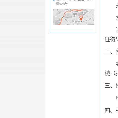
街928号
征得
二、
械
（
三、
四、