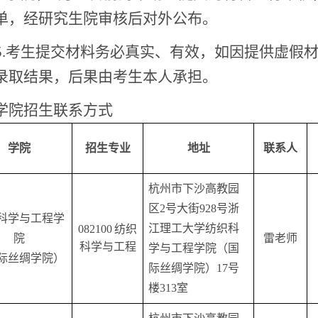
单，经研究生院审核后对外公布。
.
考生提交材料务必真实、有效，如因提供虚假
录取结果，后果由考生本人承担。
学院招生联系方式
学院
招生专业
地址
联系人
杭州市下沙高教园
区
2号大街928号浙
科学与工程学
江理工大学纺织科
082100
纺织
院
雷
老师
科学与工程
学与工程学院（国
际丝绸学院）
际丝绸学院）17号
楼313室