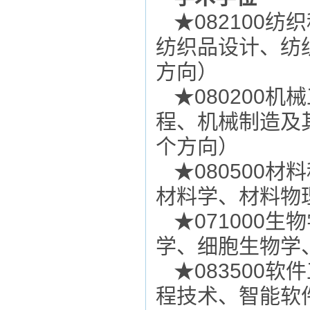
★
082100
纺织
纺织品设计、纺
方向）
★
080200
机械
程、机械制造及
个方向）
★
080500
材料
材料学、材料物
★
0
710
00
生物
学、细胞生物学
★
0
835
00
软件
程技术、智能软