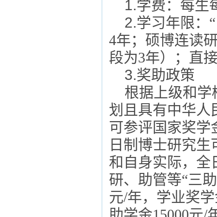
1
.
学费：每生
2.
学习年限：
4
年；硕博连读
段为3年
）
；直
3
.
奖助政策
根据上级和学
划且具有中华人
可参评国家奖学
日制博士研究生
和自身实际，全
研、助管等
“三
元/年，学业奖学金
助学金15000