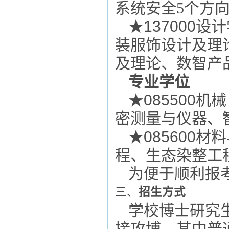
系统安全
5
个方
★13
70
00设
装服饰设计及理
及理论
、
数智产
专业学位
★
085500机械
密测量与仪器、
★
085600材
程、生态染整工
为便于顺利报
三、
招生方式
学校博士研究