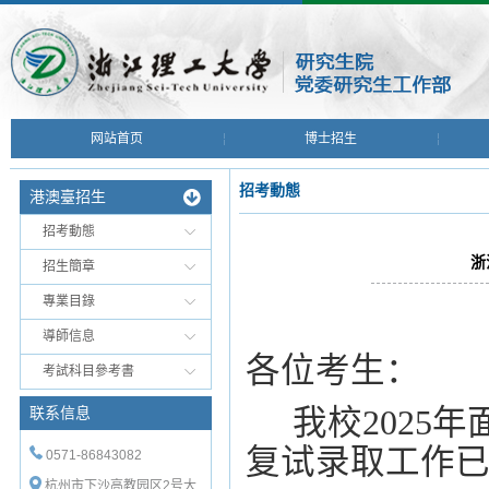
网站首页
博士招生
招考動態
港澳臺招生
招考動態
浙
招生簡章
專業目錄
導師信息
各位考生：
考試科目參考書
我校
202
5
年
联系信息
复试录取工作
0571-86843082
杭州市下沙高教园区2号大