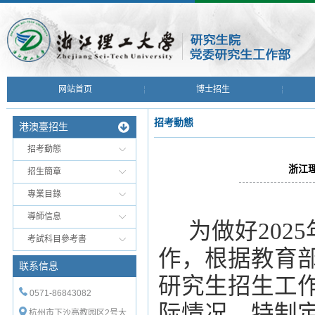
网站首页
博士招生
招考動態
港澳臺招生
招考動態
浙江
招生簡章
專業目錄
導師信息
为做好
202
5
考試科目參考書
作，根据教育
联系信息
研究生
招生
工
0571-86843082
际情况，特制
杭州市下沙高教园区2号大