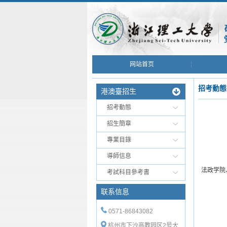
网站首页
招考動態
港澳臺招生
招考動態
招生簡章
專業目錄
導師信息
法政学院
考試科目參考書
联系信息
0571-86843082
杭州市下沙高教园区2号大