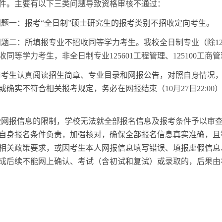
件。主要有以下三类问题导致资格审核不通过：
问题一：
报考“全日制”硕士研究生的报考类别
不招收定向考生
。
问题二：所填报专业不招收同等学力考生。我校全日制专业（除
1
收同等学力考生，非全日制专业
125601工程管理、125100
请考生认真阅读招生简章、专业目录和网报公告，对照自身情况
或确实不符合相关报考规定，务必在网报结束（
10月2
7
日
22:
受网报信息的限制，学校无法就全部报名信息及报考条件予以审
自身报名条件负责，加强核对，确保全部报名信息真实准确，且
相关政策要求，或因考生本人网报信息填写错误、填报虚假信息
成后续不能网上确认、考试（含初试和复试）或录取的，后果由