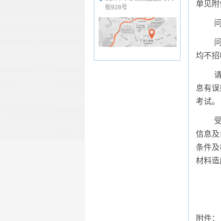
单见附
街928号
均不招
息有误
考试。
信息及
条件及
材料造
附件：